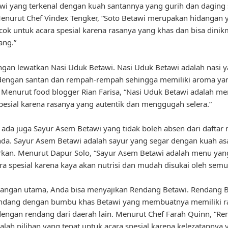
wi yang terkenal dengan kuah santannya yang gurih dan daging 
nurut Chef Vindex Tengker, “Soto Betawi merupakan hidangan 
cok untuk acara spesial karena rasanya yang khas dan bisa dinik
ang.”
ngan lewatkan Nasi Uduk Betawi. Nasi Uduk Betawi adalah nasi 
dengan santan dan rempah-rempah sehingga memiliki aroma y
. Menurut food blogger Rian Farisa, “Nasi Uduk Betawi adalah me
spesial karena rasanya yang autentik dan menggugah selera.”
u, ada juga Sayur Asem Betawi yang tidak boleh absen dari daftar
nda. Sayur Asem Betawi adalah sayur yang segar dengan kuah a
kan. Menurut Dapur Solo, “Sayur Asem Betawi adalah menu yan
ra spesial karena kaya akan nutrisi dan mudah disukai oleh semu
dangan utama, Anda bisa menyajikan Rendang Betawi. Rendang 
endang dengan bumbu khas Betawi yang membuatnya memiliki r
engan rendang dari daerah lain. Menurut Chef Farah Quinn, “R
alah pilihan yang tepat untuk acara spesial karena kelezatannya y