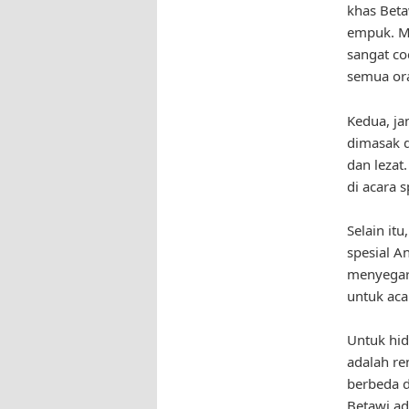
khas Beta
empuk. Me
sangat co
semua or
Kedua, ja
dimasak 
dan lezat
di acara 
Selain it
spesial A
menyegar
untuk aca
Untuk hi
adalah r
berbeda d
Betawi ad