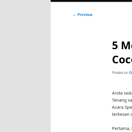
Post
←
Previous
navigation
5 M
Coc
Posted on
O
Anda sed
Tenang s
Acara Spe
terkesan 
Pertama, 