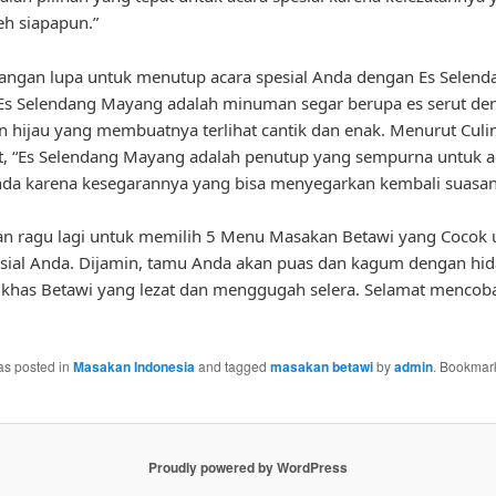
leh siapapun.”
 jangan lupa untuk menutup acara spesial Anda dengan Es Selend
Es Selendang Mayang adalah minuman segar berupa es serut den
 hijau yang membuatnya terlihat cantik dan enak. Menurut Culi
t, “Es Selendang Mayang adalah penutup yang sempurna untuk a
nda karena kesegarannya yang bisa menyegarkan kembali suasan
gan ragu lagi untuk memilih 5 Menu Masakan Betawi yang Cocok 
sial Anda. Dijamin, tamu Anda akan puas dan kagum dengan hi
khas Betawi yang lezat dan menggugah selera. Selamat mencob
as posted in
Masakan Indonesia
and tagged
masakan betawi
by
admin
. Bookmar
Proudly powered by WordPress