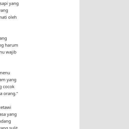
sapi yang
yang
mati oleh
yang
ang harum
nu wajib
 menu
sam yang
g cocok
a orang.”
Betawi
asa yang
endang
ang sulit