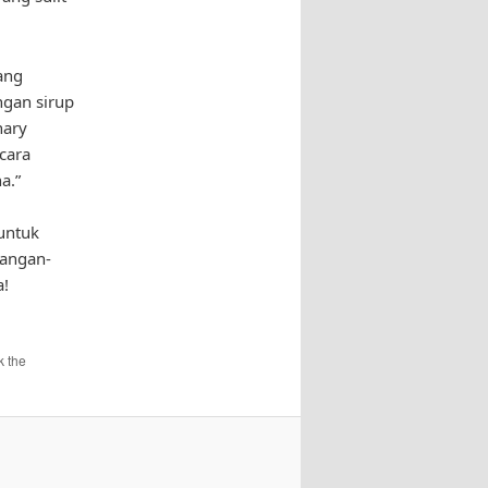
ang
gan sirup
nary
cara
a.”
untuk
dangan-
a!
k the