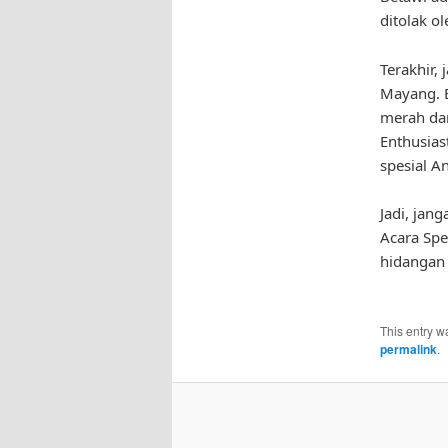
ditolak o
Terakhir,
Mayang. 
merah dan
Enthusias
spesial A
Jadi, jan
Acara Spe
hidangan 
This entry w
permalink
.