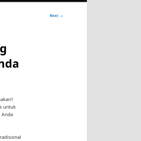
Next
→
ng
Anda
sakan?
k untuk
u Anda
radisional