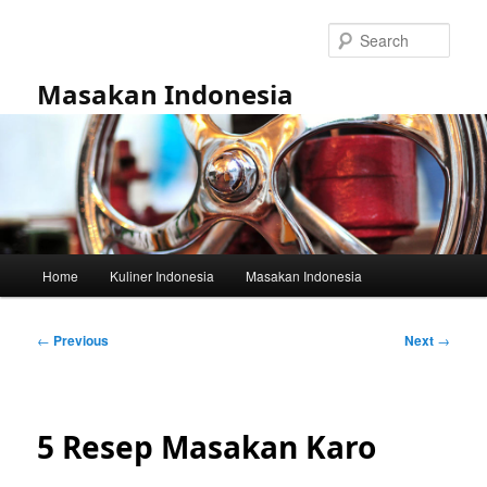
Skip
to
Sear
primary
content
Masakan Indonesia
Main
Home
Kuliner Indonesia
Masakan Indonesia
menu
Post
←
Previous
Next
→
navigation
5 Resep Masakan Karo