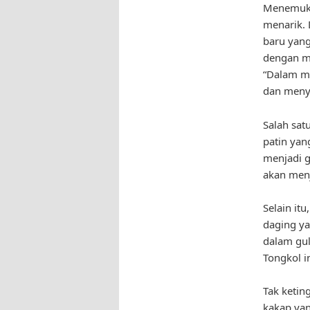
Menemuka
menarik. 
baru yang
dengan me
“Dalam me
dan meny
Salah satu
patin yan
menjadi g
akan menj
Selain it
daging ya
dalam gu
Tongkol 
Tak ketin
kakap yan