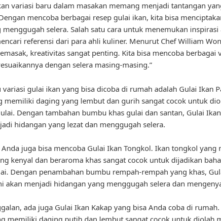
n variasi baru dalam masakan memang menjadi tantangan yan
Dengan mencoba berbagai resep gulai ikan, kita bisa menciptaka
 menggugah selera. Salah satu cara untuk menemukan inspirasi
ncari referensi dari para ahli kuliner. Menurut Chef William Wo
masak, kreativitas sangat penting. Kita bisa mencoba berbagai v
esuaikannya dengan selera masing-masing.”
 variasi gulai ikan yang bisa dicoba di rumah adalah Gulai Ikan P
g memiliki daging yang lembut dan gurih sangat cocok untuk dio
ulai. Dengan tambahan bumbu khas gulai dan santan, Gulai Ikan 
adi hidangan yang lezat dan menggugah selera.
u, Anda juga bisa mencoba Gulai Ikan Tongkol. Ikan tongkol yang 
ng kenyal dan beraroma khas sangat cocok untuk dijadikan bah
lai. Dengan penambahan bumbu rempah-rempah yang khas, Gula
ini akan menjadi hidangan yang menggugah selera dan mengeny
ggalan, ada juga Gulai Ikan Kakap yang bisa Anda coba di rumah.
g memiliki daging putih dan lembut sangat cocok untuk diolah 