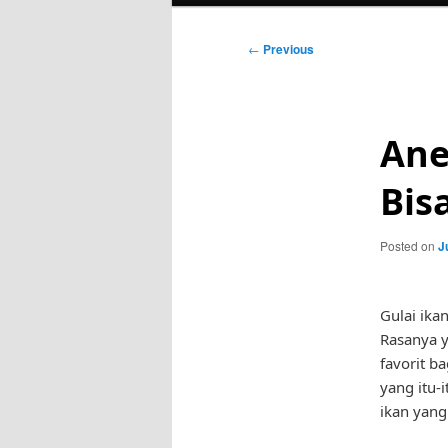
Post
←
Previous
navigation
Ane
Bis
Posted on
J
Gulai ika
Rasanya y
favorit b
yang itu-i
ikan yang