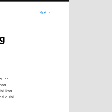
Next
→
ng
uler.
ihan
ai ikan
asi gulai