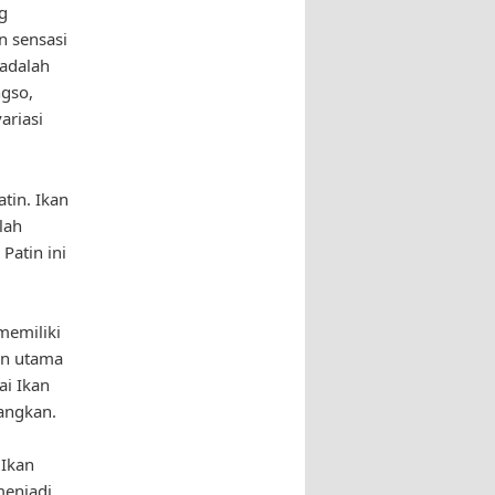
g
n sensasi
 adalah
ngso,
ariasi
atin. Ikan
lah
Patin ini
memiliki
an utama
i Ikan
angkan.
 Ikan
menjadi