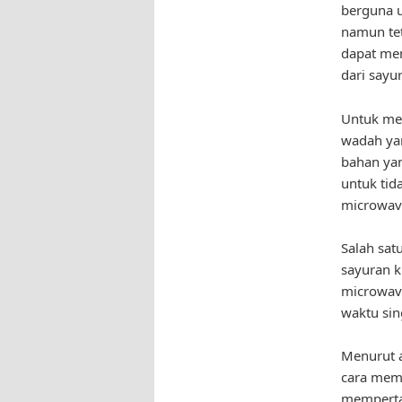
berguna 
namun tet
dapat me
dari sayu
Untuk me
wadah ya
bahan yan
untuk ti
microwav
Salah sat
sayuran k
microwave
waktu sin
Menurut a
cara mema
mempertah