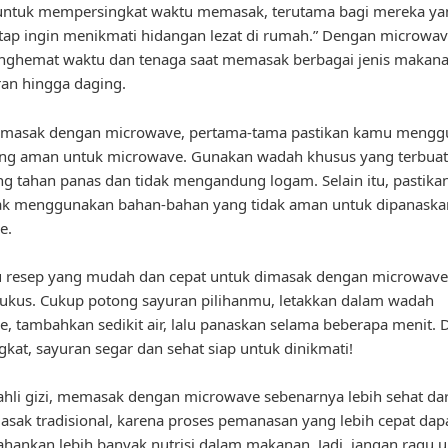
untuk mempersingkat waktu memasak, terutama bagi mereka ya
ap ingin menikmati hidangan lezat di rumah.” Dengan microwa
nghemat waktu dan tenaga saat memasak berbagai jenis makana
ran hingga daging.
masak dengan microwave, pertama-tama pastikan kamu mengg
ng aman untuk microwave. Gunakan wadah khusus yang terbuat
g tahan panas dan tidak mengandung logam. Selain itu, pastika
dak menggunakan bahan-bahan yang tidak aman untuk dipanask
e.
u resep yang mudah dan cepat untuk dimasak dengan microwave
ukus. Cukup potong sayuran pilihanmu, letakkan dalam wadah
, tambahkan sedikit air, lalu panaskan selama beberapa menit.
gkat, sayuran segar dan sehat siap untuk dinikmati!
hli gizi, memasak dengan microwave sebenarnya lebih sehat da
sak tradisional, karena proses pemanasan yang lebih cepat dap
ankan lebih banyak nutrisi dalam makanan. Jadi, jangan ragu 