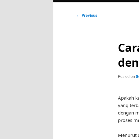
Post
←
Previous
navigation
Car
den
Posted on
S
Apakah k
yang terb
dengan m
proses me
Menurut c