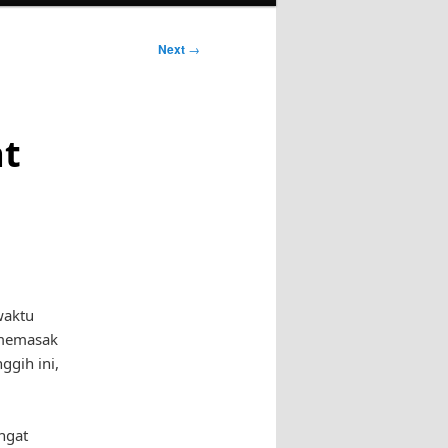
Next
→
at
waktu
 memasak
gih ini,
ngat