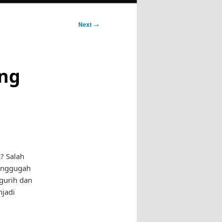
Next
→
ang
? Salah
menggugah
gurih dan
jadi