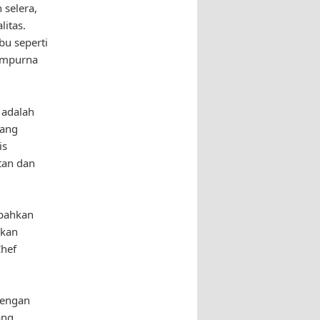
selera,
itas.
bu seperti
sempurna
 adalah
wang
is
tan dan
mbahkan
akan
Chef
dengan
ang