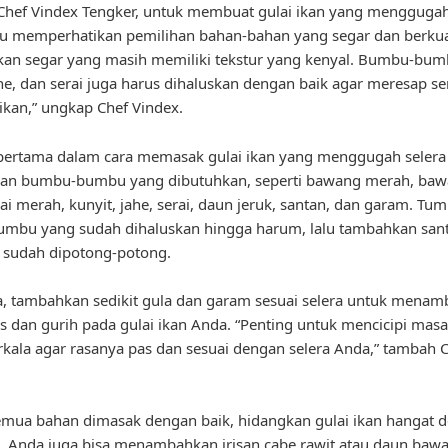
hef Vindex Tengker, untuk membuat gulai ikan yang menggugah 
u memperhatikan pemilihan bahan-bahan yang segar dan berkual
 ikan segar yang masih memiliki tekstur yang kenyal. Bumbu-bum
ahe, dan serai juga harus dihaluskan dengan baik agar meresap 
ikan,” ungkap Chef Vindex.
pertama dalam cara memasak gulai ikan yang menggugah selera
an bumbu-bumbu yang dibutuhkan, seperti bawang merah, ba
bai merah, kunyit, jahe, serai, daun jeruk, santan, dan garam. Tum
mbu yang sudah dihaluskan hingga harum, lalu tambahkan san
 sudah dipotong-potong.
a, tambahkan sedikit gula dan garam sesuai selera untuk mena
s dan gurih pada gulai ikan Anda. “Penting untuk mencicipi mas
rkala agar rasanya pas dan sesuai dengan selera Anda,” tambah 
emua bahan dimasak dengan baik, hidangkan gulai ikan hangat 
h. Anda juga bisa menambahkan irisan cabe rawit atau daun baw