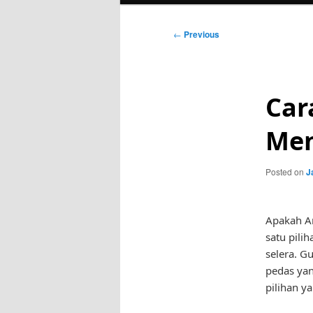
Post
←
Previous
navigation
Car
Men
Posted on
J
Apakah A
satu pili
selera. G
pedas yan
pilihan y