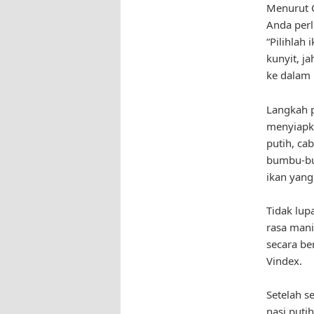
Menurut C
Anda perl
“Pilihlah
kunyit, j
ke dalam 
Langkah 
menyiapk
putih, ca
bumbu-bu
ikan yang
Tidak lup
rasa mani
secara be
Vindex.
Setelah s
nasi puti