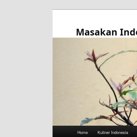
Skip
to
primary
Masakan Ind
content
Main
Home
Kuliner Indonesia
menu