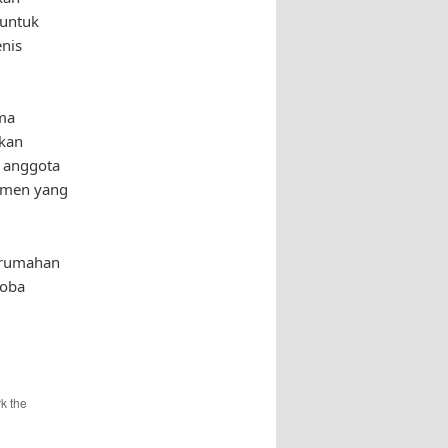
 untuk
nis
ma
akan
 anggota
omen yang
 rumahan
coba
k the