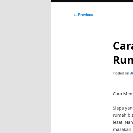
Post
←
Previous
navigation
Car
Rum
Posted on
J
Cara Mem
Siapa yan
rumah bis
lezat. Na
masakan r