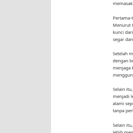
memasak 
Pertama-t
Menurut C
kunci dar
segar dan
Setelah m
dengan be
menjaga k
mengguna
Selain i
menjadi 
alami sep
tanpa pe
Selain it
lebih men