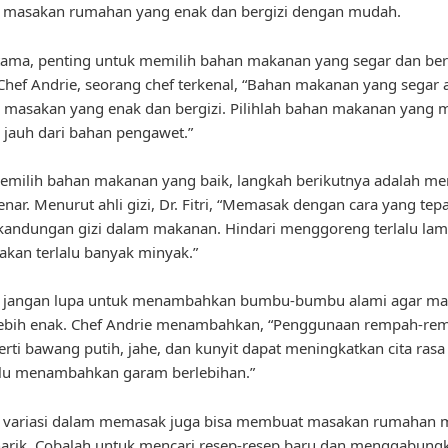
masakan rumahan yang enak dan bergizi dengan mudah.
ama, penting untuk memilih bahan makanan yang segar dan berk
hef Andrie, seorang chef terkenal, “Bahan makanan yang segar 
i masakan yang enak dan bergizi. Pilihlah bahan makanan yang 
 jauh dari bahan pengawet.”
emilih bahan makanan yang baik, langkah berikutnya adalah m
nar. Menurut ahli gizi, Dr. Fitri, “Memasak dengan cara yang tep
andungan gizi dalam makanan. Hindari menggoreng terlalu lam
kan terlalu banyak minyak.”
tu, jangan lupa untuk menambahkan bumbu-bumbu alami agar m
lebih enak. Chef Andrie menambahkan, “Penggunaan rempah-re
erti bawang putih, jahe, dan kunyit dapat meningkatkan cita ras
rlu menambahkan garam berlebihan.”
u, variasi dalam memasak juga bisa membuat masakan rumahan 
arik. Cobalah untuk mencari resep-resep baru dan menggabung