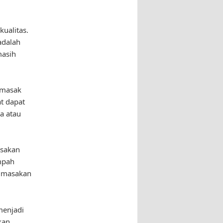
ualitas.
adalah
masih
emasak
at dapat
a atau
asakan
mpah
a masakan
menjadi
kan