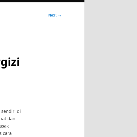
Next
→
gizi
sendiri di
hat dan
asak
s cara