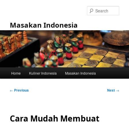
Skip
to
Sear
primary
content
Masakan Indonesia
Main
Home
Kuliner Indonesia
Masakan Indonesia
menu
Post
←
Previous
Next
→
navigation
Cara Mudah Membuat