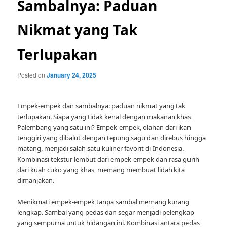
Sambalnya: Paduan
Nikmat yang Tak
Terlupakan
Posted on
January 24, 2025
Empek-empek dan sambalnya: paduan nikmat yang tak
terlupakan. Siapa yang tidak kenal dengan makanan khas
Palembang yang satu ini? Empek-empek, olahan dari ikan
tenggiri yang dibalut dengan tepung sagu dan direbus hingga
matang, menjadi salah satu kuliner favorit di Indonesia.
Kombinasi tekstur lembut dari empek-empek dan rasa gurih
dari kuah cuko yang khas, memang membuat lidah kita
dimanjakan.
Menikmati empek-empek tanpa sambal memang kurang
lengkap. Sambal yang pedas dan segar menjadi pelengkap
yang sempurna untuk hidangan ini. Kombinasi antara pedas