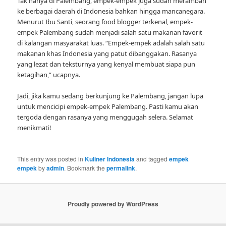
Tak hanya di Palembang, empek-empek juga sudah merambah
ke berbagai daerah di Indonesia bahkan hingga mancanegara.
Menurut Ibu Santi, seorang food blogger terkenal, empek-
empek Palembang sudah menjadi salah satu makanan favorit
di kalangan masyarakat luas. “Empek-empek adalah salah satu
makanan khas Indonesia yang patut dibanggakan. Rasanya
yang lezat dan teksturnya yang kenyal membuat siapa pun
ketagihan,” ucapnya.
Jadi, jika kamu sedang berkunjung ke Palembang, jangan lupa
untuk mencicipi empek-empek Palembang. Pasti kamu akan
tergoda dengan rasanya yang menggugah selera. Selamat
menikmati!
This entry was posted in
Kuliner Indonesia
and tagged
empek
empek
by
admin
. Bookmark the
permalink
.
Proudly powered by WordPress