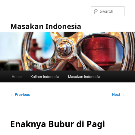
Skip
to
Sear
primary
content
Masakan Indonesia
Main
Home
Kuliner Indonesia
Masakan Indonesia
menu
Post
←
Previous
Next
→
navigation
Enaknya Bubur di Pagi