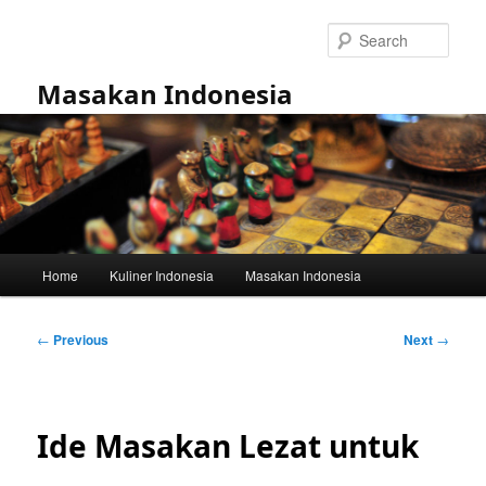
Skip
to
Sear
primary
content
Masakan Indonesia
Main
Home
Kuliner Indonesia
Masakan Indonesia
menu
Post
←
Previous
Next
→
navigation
Ide Masakan Lezat untuk