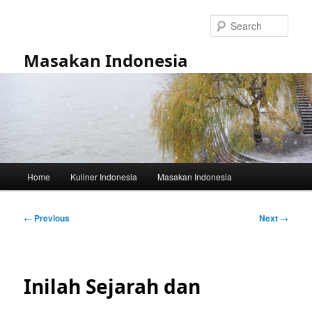
Skip
to
Sear
primary
content
Masakan Indonesia
Main
Home
Kuliner Indonesia
Masakan Indonesia
menu
Post
←
Previous
Next
→
navigation
Inilah Sejarah dan