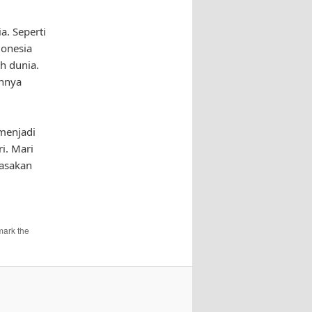
a. Seperti
donesia
h dunia.
annya
menjadi
ri. Mari
masakan
mark the