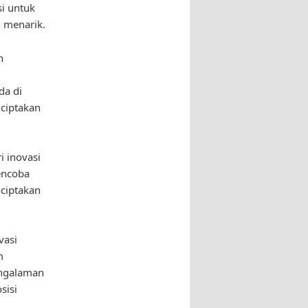
si untuk
n menarik.
h
da di
nciptakan
i inovasi
encoba
ciptakan
vasi
m
engalaman
sisi