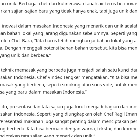
an unik. Berbagai chef dan kulinerawan tanah air terus berinova
kan sajian-sajian baru yang tidak hanya enak, tapi juga unik da
u inovasi dalam masakan Indonesia yang menarik dan unik adala
n bahan lokal yang jarang digunakan sebelumnya. Seperti yang
 oleh Chef Bara, “Kita harus lebih menghargai bahan lokal yang a
ita. Dengan menggali potensi bahan-bahan tersebut, kita bisa me
ang unik dan berbeda.”
u, teknik memasak yang berbeda juga menjadi salah satu kunci dar
akan Indonesia. Chef Vindex Tengker mengatakan, “Kita bisa m
masak yang berbeda, seperti smoking atau sous vide, untuk men
asa yang baru dalam masakan Indonesia.”
itu, presentasi dan tata sajian juga turut menjadi bagian dari ino
akan Indonesia. Seperti yang diungkapkan oleh Chef Ragil Ima
“Presentasi makanan juga sangat penting dalam menciptakan p
ang berbeda. Kita bisa bermain dengan warna, tekstur, dan kompo
ciptakan tata sajian yang menarik dan unik.”