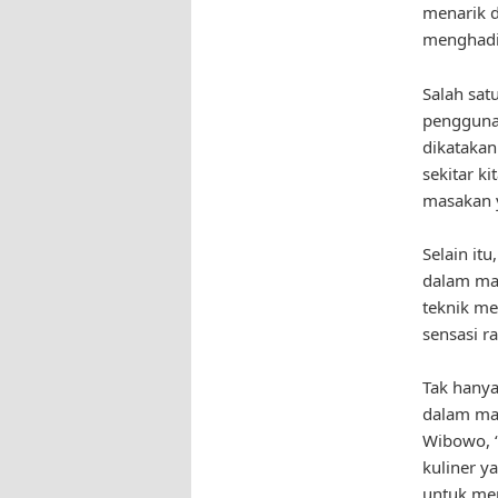
menarik d
menghadir
Salah sat
penggunaa
dikatakan
sekitar k
masakan y
Selain it
dalam mas
teknik me
sensasi r
Tak hanya 
dalam mas
Wibowo, 
kuliner y
untuk men