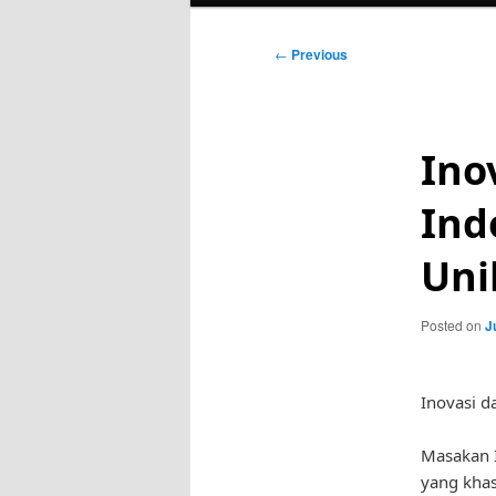
Post
←
Previous
navigation
Ino
Ind
Uni
Posted on
J
Inovasi d
Masakan 
yang khas