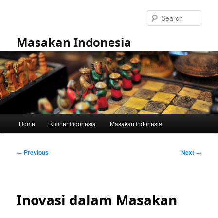
Skip
to
Sear
primary
content
Masakan Indonesia
Main
Home
Kuliner Indonesia
Masakan Indonesia
menu
Post
←
Previous
Next
→
navigation
Inovasi dalam Masakan