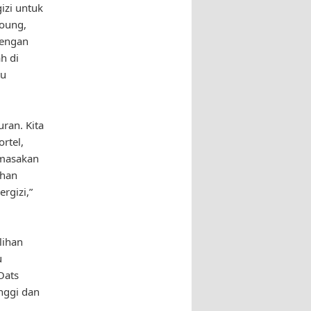
izi untuk
Young,
Dengan
h di
tu
ran. Kita
rtel,
 masakan
ihan
rgizi,”
lihan
u
Oats
nggi dan