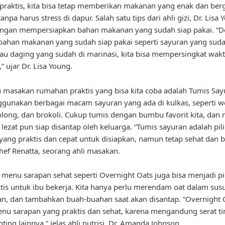
raktis, kita bisa tetap memberikan makanan yang enak dan berg
anpa harus stress di dapur. Salah satu tips dari ahli gizi, Dr. Lisa 
engan mempersiapkan bahan makanan yang sudah siap pakai. “
bahan makanan yang sudah siap pakai seperti sayuran yang suda
au daging yang sudah di marinasi, kita bisa mempersingkat wak
 ujar Dr. Lisa Young.
u masakan rumahan praktis yang bisa kita coba adalah Tumis Sayu
gunakan berbagai macam sayuran yang ada di kulkas, seperti wo
long, dan brokoli. Cukup tumis dengan bumbu favorit kita, dan
 lezat pun siap disantap oleh keluarga. “Tumis sayuran adalah pil
ang praktis dan cepat untuk disiapkan, namun tetap sehat dan be
ef Renatta, seorang ahli masakan.
u, menu sarapan sehat seperti Overnight Oats juga bisa menjadi pi
tis untuk ibu bekerja. Kita hanya perlu merendam oat dalam sus
, dan tambahkan buah-buahan saat akan disantap. “Overnight 
nu sarapan yang praktis dan sehat, karena mengandung serat ti
nting lainnya,” jelas ahli nutrisi, Dr. Amanda Johnson.