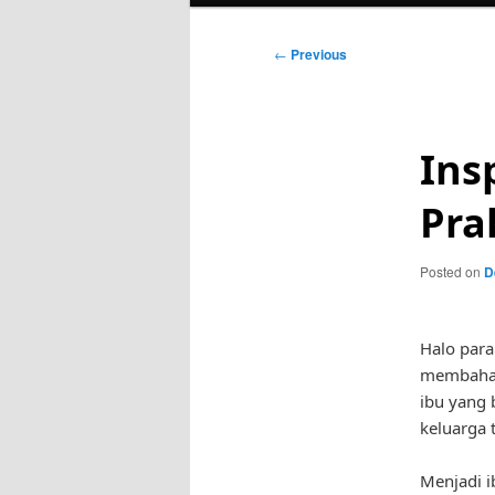
Post
←
Previous
navigation
Ins
Pra
Posted on
D
Halo para
membahas 
ibu yang 
keluarga 
Menjadi i