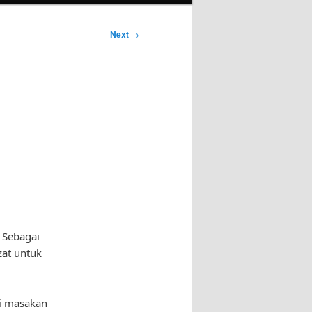
Next
→
 Sebagai
zat untuk
si masakan