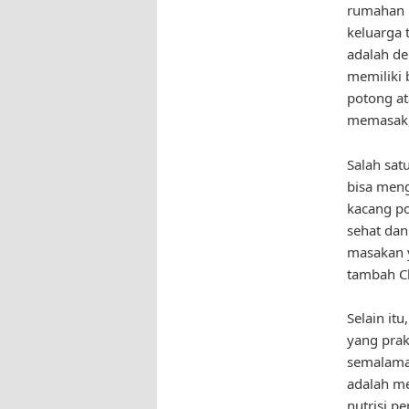
rumahan p
keluarga t
adalah d
memiliki 
potong at
memasak,”
Salah sat
bisa meng
kacang po
sehat dan
masakan y
tambah Ch
Selain it
yang prak
semalaman
adalah me
nutrisi pe