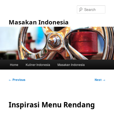
Skip
to
Sear
primary
content
Masakan Indonesia
Main
Home
Kuliner Indonesia
Masakan Indonesia
menu
Post
←
Previous
Next
→
navigation
Inspirasi Menu Rendang