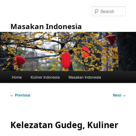
Skip
to
Sear
primary
content
Masakan Indonesia
Main
Home
Kuliner Indonesia
Masakan Indonesia
menu
Post
←
Previous
Next
→
navigation
Kelezatan Gudeg, Kuliner