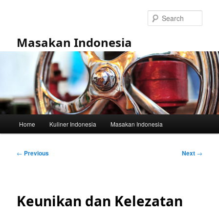
Skip
to
Sear
primary
content
Masakan Indonesia
Main
Home
Kuliner Indonesia
Masakan Indonesia
menu
Post
←
Previous
Next
→
navigation
Keunikan dan Kelezatan