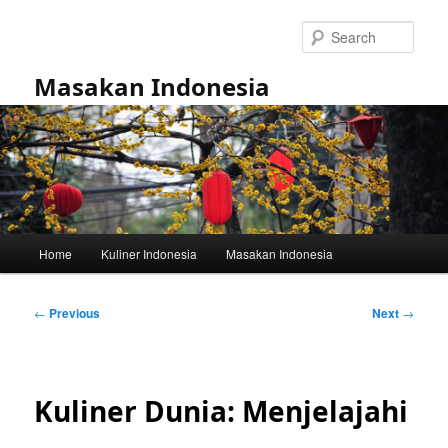
Skip
to
Sear
primary
content
Masakan Indonesia
Main
Home
Kuliner Indonesia
Masakan Indonesia
menu
Post
←
Previous
Next
→
navigation
Kuliner Dunia: Menjelajahi