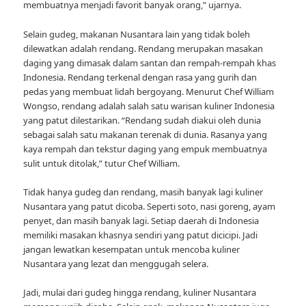
membuatnya menjadi favorit banyak orang,” ujarnya.
Selain gudeg, makanan Nusantara lain yang tidak boleh
dilewatkan adalah rendang. Rendang merupakan masakan
daging yang dimasak dalam santan dan rempah-rempah khas
Indonesia. Rendang terkenal dengan rasa yang gurih dan
pedas yang membuat lidah bergoyang. Menurut Chef William
Wongso, rendang adalah salah satu warisan kuliner Indonesia
yang patut dilestarikan. “Rendang sudah diakui oleh dunia
sebagai salah satu makanan terenak di dunia. Rasanya yang
kaya rempah dan tekstur daging yang empuk membuatnya
sulit untuk ditolak,” tutur Chef William.
Tidak hanya gudeg dan rendang, masih banyak lagi kuliner
Nusantara yang patut dicoba. Seperti soto, nasi goreng, ayam
penyet, dan masih banyak lagi. Setiap daerah di Indonesia
memiliki masakan khasnya sendiri yang patut dicicipi. Jadi
jangan lewatkan kesempatan untuk mencoba kuliner
Nusantara yang lezat dan menggugah selera.
Jadi, mulai dari gudeg hingga rendang, kuliner Nusantara