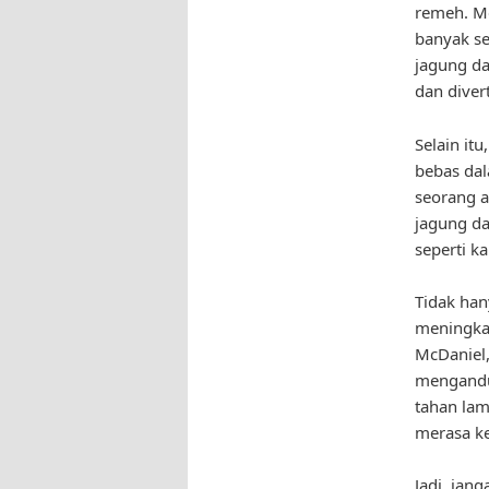
remeh. Me
banyak se
jagung da
dan divert
Selain it
bebas dal
seorang a
jagung d
seperti ka
Tidak han
meningkat
McDaniel,
mengandu
tahan lam
merasa ke
Jadi, jan