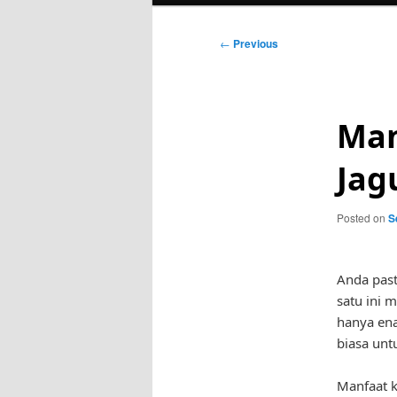
Post
←
Previous
navigation
Man
Jag
Posted on
S
Anda past
satu ini 
hanya ena
biasa unt
Manfaat 