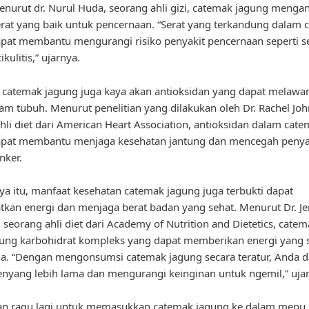
nurut dr. Nurul Huda, seorang ahli gizi, catemak jagung meng
rat yang baik untuk pencernaan. “Serat yang terkandung dalam 
pat membantu mengurangi risiko penyakit pencernaan seperti s
ikulitis,” ujarnya.
u, catemak jagung juga kaya akan antioksidan yang dapat melawan
am tubuh. Menurut penelitian yang dilakukan oleh Dr. Rachel Jo
hli diet dari American Heart Association, antioksidan dalam cat
apat membantu menjaga kesehatan jantung dan mencegah penyak
nker.
ya itu, manfaat kesehatan catemak jagung juga terbukti dapat
kan energi dan menjaga berat badan yang sehat. Menurut Dr. Je
 seorang ahli diet dari Academy of Nutrition and Dietetics, cate
ng karbohidrat kompleks yang dapat memberikan energi yang s
a. “Dengan mengonsumsi catemak jagung secara teratur, Anda d
nyang lebih lama dan mengurangi keinginan untuk ngemil,” uja
gan ragu lagi untuk memasukkan catemak jagung ke dalam menu 