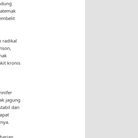
andung
catemak
embelit
 radikal
hnson,
emak
it kronis
nnifer
mak jagung
tabil dan
apat
rnya.
harian