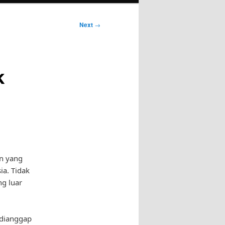
Next
→
k
an yang
ia. Tidak
ng luar
 dianggap