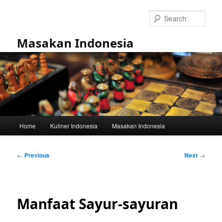
Skip
to
Sear
primary
content
Masakan Indonesia
Main
Home
Kuliner Indonesia
Masakan Indonesia
menu
Post
←
Previous
Next
→
navigation
Manfaat Sayur-sayuran