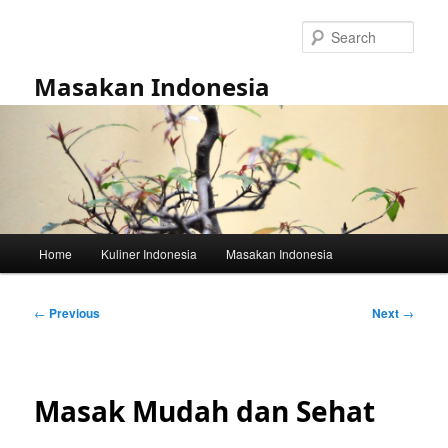
Skip
to
Sear
primary
content
Masakan Indonesia
Main
Home
Kuliner Indonesia
Masakan Indonesia
menu
Post
←
Previous
Next
→
navigation
Masak Mudah dan Sehat