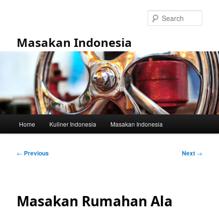
Skip
to
Sear
primary
content
Masakan Indonesia
Main
Home
Kuliner Indonesia
Masakan Indonesia
menu
Post
←
Previous
Next
→
navigation
Masakan Rumahan Ala