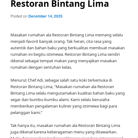
Restoran Bintang Lima
Posted on
December 14, 2025
Masakan rumahan ala Restoran Bintang Lima memang selalu
menjadi favorit banyak orang. Tak heran, cita rasa yang
autentik dan bahan baku yang berkualitas membuat masakan
rumahan ini begitu istimewa. Restoran Bintang Lima sendiri
dikenal sebagai tempat makan yang menyajikan masakan
rumahan dengan sentuhan kelas.
Menurut Chef Adi, sebagai salah satu koki terkemuka di
Restoran Bintang Lima, “Masakan rumahan ala Restoran
Bintang Lima selalu mengutamakan kualitas bahan baku yang
segar dan bumbu-bumbu alami. Kami selalu berusaha
memberikan pengalaman kuliner yang istimewa bagi para
pelanggan kami.”
Tak hanya itu, masakan rumahan ala Restoran Bintang Lima
juga dikenal karena keberagaman menu yang ditawarkan.