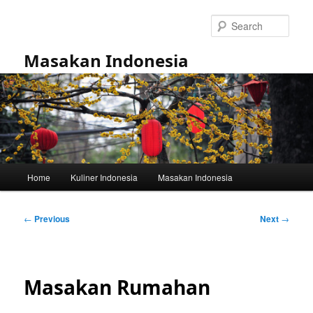
Skip
to
Sear
primary
content
Masakan Indonesia
Main
Home
Kuliner Indonesia
Masakan Indonesia
menu
Post
←
Previous
Next
→
navigation
Masakan Rumahan