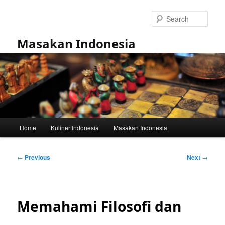
Skip
to
Sear
primary
content
Masakan Indonesia
Main
Home
Kuliner Indonesia
Masakan Indonesia
menu
Post
←
Previous
Next
→
navigation
Memahami Filosofi dan