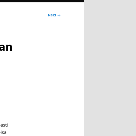
Next
→
an
asti
isa