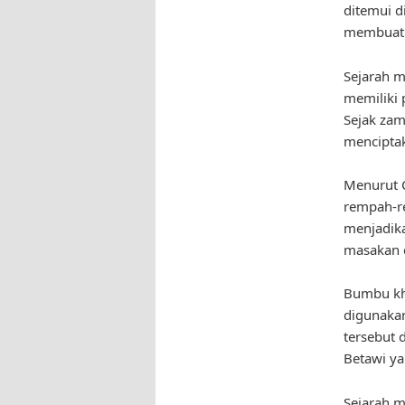
ditemui d
membuat 
Sejarah m
memiliki 
Sejak zam
mencipta
Menurut C
rempah-re
menjadika
masakan d
Bumbu kha
digunakan
tersebut 
Betawi ya
Sejarah m