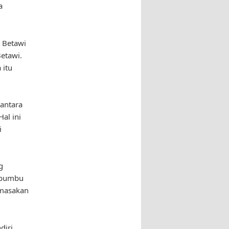
a
 Betawi
etawi.
 itu
antara
al ini
i
g
a bumbu
 masakan
diri.