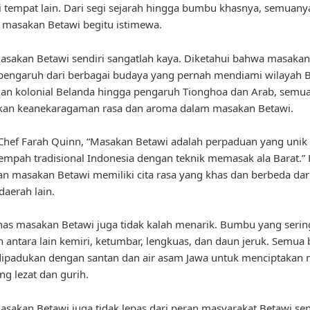
i tempat lain. Dari segi sejarah hingga bumbu khasnya, semuany
masakan Betawi begitu istimewa.
asakan Betawi sendiri sangatlah kaya. Diketahui bahwa masakan
pengaruh dari berbagai budaya yang pernah mendiami wilayah B
an kolonial Belanda hingga pengaruh Tionghoa dan Arab, semua
kan keanekaragaman rasa dan aroma dalam masakan Betawi.
hef Farah Quinn, “Masakan Betawi adalah perpaduan yang unik 
mpah tradisional Indonesia dengan teknik memasak ala Barat.” H
n masakan Betawi memiliki cita rasa yang khas dan berbeda dar
aerah lain.
s masakan Betawi juga tidak kalah menarik. Bumbu yang serin
 antara lain kemiri, ketumbar, lengkuas, dan daun jeruk. Semu
dipadukan dengan santan dan air asam Jawa untuk menciptakan
ng lezat dan gurih.
asakan Betawi juga tidak lepas dari peran masyarakat Betawi sen