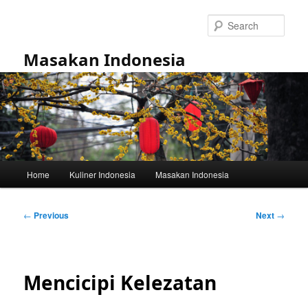
Skip
to
Sear
primary
content
Masakan Indonesia
Main
Home
Kuliner Indonesia
Masakan Indonesia
menu
Post
←
Previous
Next
→
navigation
Mencicipi Kelezatan