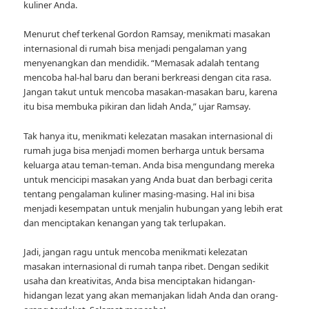
kuliner Anda.
Menurut chef terkenal Gordon Ramsay, menikmati masakan
internasional di rumah bisa menjadi pengalaman yang
menyenangkan dan mendidik. “Memasak adalah tentang
mencoba hal-hal baru dan berani berkreasi dengan cita rasa.
Jangan takut untuk mencoba masakan-masakan baru, karena
itu bisa membuka pikiran dan lidah Anda,” ujar Ramsay.
Tak hanya itu, menikmati kelezatan masakan internasional di
rumah juga bisa menjadi momen berharga untuk bersama
keluarga atau teman-teman. Anda bisa mengundang mereka
untuk mencicipi masakan yang Anda buat dan berbagi cerita
tentang pengalaman kuliner masing-masing. Hal ini bisa
menjadi kesempatan untuk menjalin hubungan yang lebih erat
dan menciptakan kenangan yang tak terlupakan.
Jadi, jangan ragu untuk mencoba menikmati kelezatan
masakan internasional di rumah tanpa ribet. Dengan sedikit
usaha dan kreativitas, Anda bisa menciptakan hidangan-
hidangan lezat yang akan memanjakan lidah Anda dan orang-