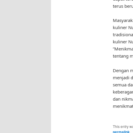
terus ber
Masyaraka
kuliner N
tradisio
kuliner N
“Menikmat
tentang m
Dengan me
menjadi d
semua dap
keberagam
dan nikma
menikmat
This entry w
permalink
.