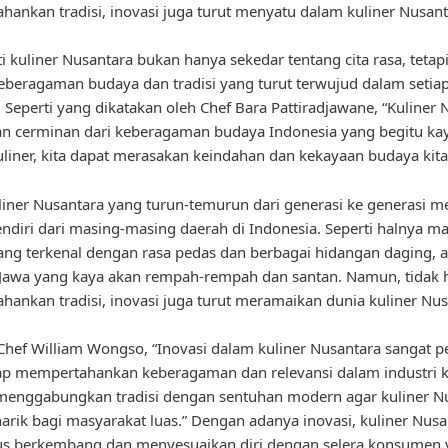
ankan tradisi, inovasi juga turut menyatu dalam kuliner Nusant
 kuliner Nusantara bukan hanya sekedar tentang cita rasa, tetapi
eberagaman budaya dan tradisi yang turut terwujud dalam setia
 Seperti yang dikatakan oleh Chef Bara Pattiradjawane, “Kuliner 
n cerminan dari keberagaman budaya Indonesia yang begitu kay
uliner, kita dapat merasakan keindahan dan kekayaan budaya kita 
uliner Nusantara yang turun-temurun dari generasi ke generasi me
endiri dari masing-masing daerah di Indonesia. Seperti halnya m
ng terkenal dengan rasa pedas dan berbagai hidangan daging, a
Jawa yang kaya akan rempah-rempah dan santan. Namun, tidak 
ankan tradisi, inovasi juga turut meramaikan dunia kuliner Nus
hef William Wongso, “Inovasi dalam kuliner Nusantara sangat p
ap mempertahankan keberagaman dan relevansi dalam industri ku
 menggabungkan tradisi dengan sentuhan modern agar kuliner N
arik bagi masyarakat luas.” Dengan adanya inovasi, kuliner Nusa
rus berkembang dan menyesuaikan diri dengan selera konsumen