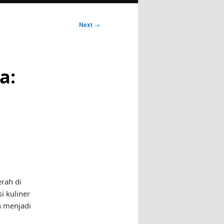
Next
→
a:
rah di
i kuliner
 menjadi