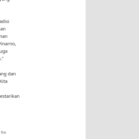
adisi
nan
aman
Winarno,
juga
.”
ang dan
Kita
estarikan
 the