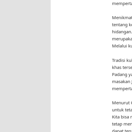
mempertah
Menikmati
tentang k
hidangan.
merupaka
Melalui k
Tradisi k
khas ters
Padang ya
masakan 
mempertah
Menurut C
untuk tet
Kita bisa
tetap men
dapat te