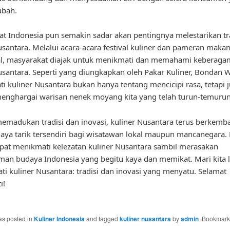
ubah.
t Indonesia pun semakin sadar akan pentingnya melestarikan tr
usantara. Melalui acara-acara festival kuliner dan pameran maka
nal, masyarakat diajak untuk menikmati dan memahami keberag
usantara. Seperti yang diungkapkan oleh Pakar Kuliner, Bondan 
i kuliner Nusantara bukan hanya tentang mencicipi rasa, tetapi 
enghargai warisan nenek moyang kita yang telah turun-temurun
madukan tradisi dan inovasi, kuliner Nusantara terus berkemb
aya tarik tersendiri bagi wisatawan lokal maupun mancanegara. 
at menikmati kelezatan kuliner Nusantara sambil merasakan
an budaya Indonesia yang begitu kaya dan memikat. Mari kita l
ti kuliner Nusantara: tradisi dan inovasi yang menyatu. Selamat
i!
as posted in
Kuliner Indonesia
and tagged
kuliner nusantara
by
admin
. Bookmark