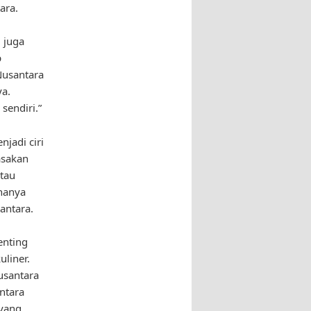
ara.
 juga
p
Nusantara
a.
sendiri.”
njadi ciri
asakan
tau
hanya
antara.
enting
liner.
usantara
ntara
 yang