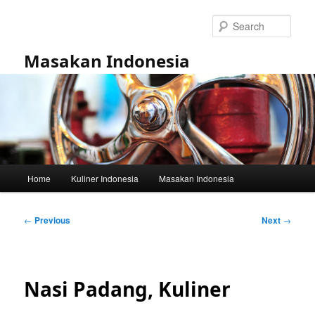
Skip
to
Sear
primary
content
Masakan Indonesia
Main
Home
Kuliner Indonesia
Masakan Indonesia
menu
Post
←
Previous
Next
→
navigation
Nasi Padang, Kuliner