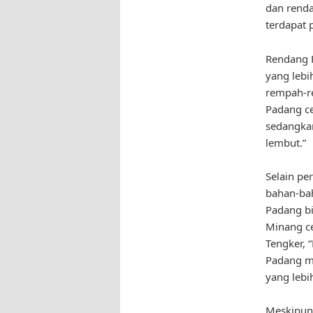
dan rend
terdapat 
Rendang P
yang lebi
rempah-re
Padang ce
sedangkan
lembut.”
Selain pe
bahan-ba
Padang b
Minang ce
Tengker, 
Padang me
yang lebi
Meskipun 