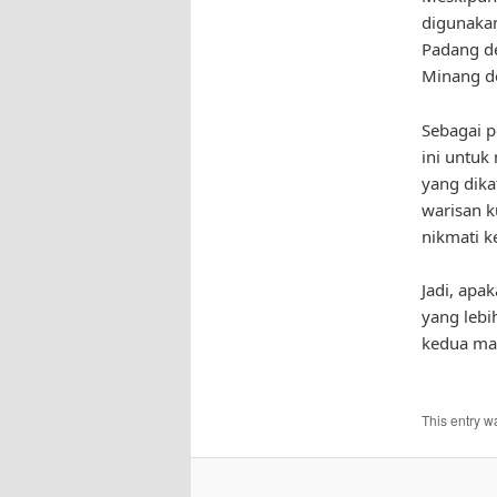
digunakan
Padang de
Minang de
Sebagai p
ini untuk
yang dika
warisan k
nikmati k
Jadi, apa
yang lebi
kedua mas
This entry w