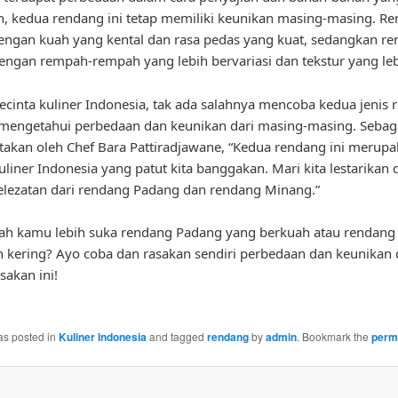
, kedua rendang ini tetap memiliki keunikan masing-masing. R
ngan kuah yang kental dan rasa pedas yang kuat, sedangkan r
ngan rempah-rempah yang lebih bervariasi dan tekstur yang leb
ecinta kuliner Indonesia, tak ada salahnya mencoba kedua jenis
 mengetahui perbedaan dan keunikan dari masing-masing. Seba
takan oleh Chef Bara Pattiradjawane, “Kedua rendang ini merup
uliner Indonesia yang patut kita banggakan. Mari kita lestarikan 
elezatan dari rendang Padang dan rendang Minang.”
kah kamu lebih suka rendang Padang yang berkuah atau rendan
h kering? Ayo coba dan rasakan sendiri perbedaan dan keunikan 
akan ini!
as posted in
Kuliner Indonesia
and tagged
rendang
by
admin
. Bookmark the
perm