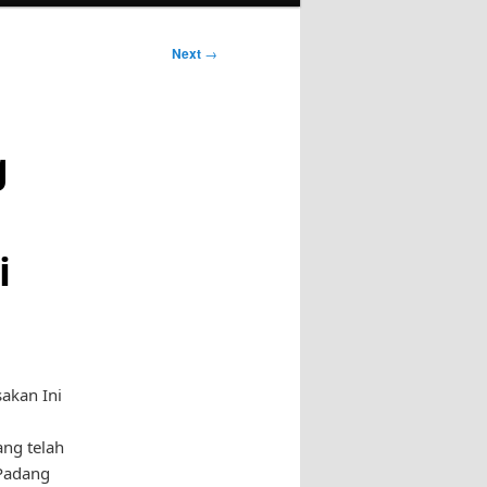
Next
→
g
i
akan Ini
ang telah
Padang