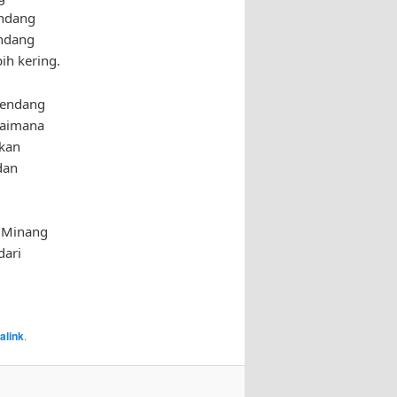
endang
endang
ih kering.
 rendang
gaimana
akan
dan
g Minang
dari
alink
.