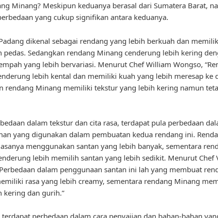
ang Minang? Meskipun keduanya berasal dari Sumatera Barat, 
perbedaan yang cukup signifikan antara keduanya.
adang dikenal sebagai rendang yang lebih berkuah dan memiliki
h pedas. Sedangkan rendang Minang cenderung lebih kering de
mpah yang lebih bervariasi. Menurut Chef William Wongso, “R
nderung lebih kental dan memiliki kuah yang lebih meresap ke 
 rendang Minang memiliki tekstur yang lebih kering namun tet
rbedaan dalam tekstur dan cita rasa, terdapat pula perbedaan da
han yang digunakan dalam pembuatan kedua rendang ini. Rend
iasanya menggunakan santan yang lebih banyak, sementara ren
nderung lebih memilih santan yang lebih sedikit. Menurut Chef 
“Perbedaan dalam penggunaan santan ini lah yang membuat ren
miliki rasa yang lebih creamy, sementara rendang Minang memi
h kering dan gurih.”
terdapat perbedaan dalam cara penyajian dan bahan-bahan yan