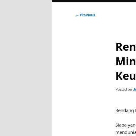
Post
←
Previous
navigation
Ren
Min
Keu
Posted on
J
Rendang 
Siapa yan
mendunia