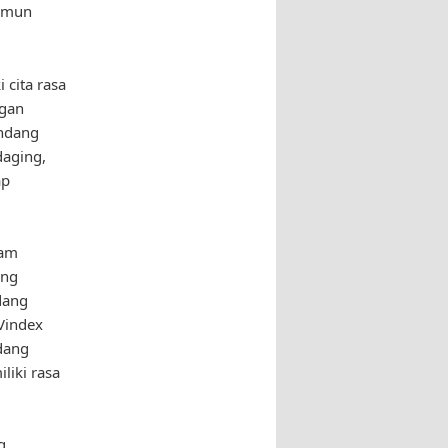
namun
 cita rasa
ngan
endang
daging,
ap
lam
ang
dang
Vindex
dang
liki rasa
g