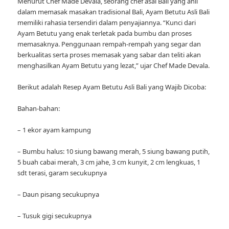
Menurut Chef Made Devala, seorang chef asal Bali yang ahli
dalam memasak masakan tradisional Bali, Ayam Betutu Asli Bali
memiliki rahasia tersendiri dalam penyajiannya. “Kunci dari
Ayam Betutu yang enak terletak pada bumbu dan proses
memasaknya. Penggunaan rempah-rempah yang segar dan
berkualitas serta proses memasak yang sabar dan teliti akan
menghasilkan Ayam Betutu yang lezat,” ujar Chef Made Devala.
Berikut adalah Resep Ayam Betutu Asli Bali yang Wajib Dicoba:
Bahan-bahan:
– 1 ekor ayam kampung
– Bumbu halus: 10 siung bawang merah, 5 siung bawang putih,
5 buah cabai merah, 3 cm jahe, 3 cm kunyit, 2 cm lengkuas, 1
sdt terasi, garam secukupnya
– Daun pisang secukupnya
– Tusuk gigi secukupnya