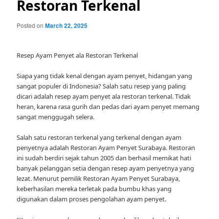
Restoran Terkenal
Posted on
March 22, 2025
Resep Ayam Penyet ala Restoran Terkenal
Siapa yang tidak kenal dengan ayam penyet, hidangan yang
sangat populer di Indonesia? Salah satu resep yang paling
dicari adalah resep ayam penyet ala restoran terkenal. Tidak
heran, karena rasa gurih dan pedas dari ayam penyet memang
sangat menggugah selera.
Salah satu restoran terkenal yang terkenal dengan ayam
penyetnya adalah Restoran Ayam Penyet Surabaya. Restoran
ini sudah berdiri sejak tahun 2005 dan berhasil memikat hati
banyak pelanggan setia dengan resep ayam penyetnya yang
lezat. Menurut pemilik Restoran Ayam Penyet Surabaya,
keberhasilan mereka terletak pada bumbu khas yang
digunakan dalam proses pengolahan ayam penyet.