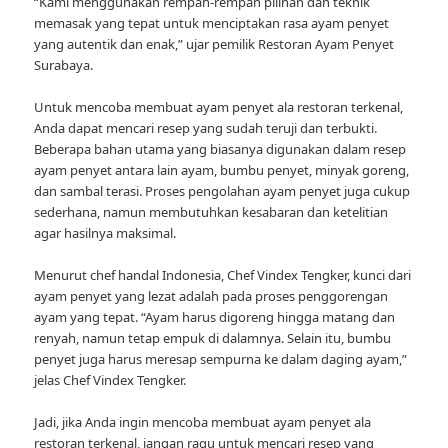
“Kami menggunakan rempah-rempah pilihan dan teknik
memasak yang tepat untuk menciptakan rasa ayam penyet
yang autentik dan enak,” ujar pemilik Restoran Ayam Penyet
Surabaya.
Untuk mencoba membuat ayam penyet ala restoran terkenal,
Anda dapat mencari resep yang sudah teruji dan terbukti.
Beberapa bahan utama yang biasanya digunakan dalam resep
ayam penyet antara lain ayam, bumbu penyet, minyak goreng,
dan sambal terasi. Proses pengolahan ayam penyet juga cukup
sederhana, namun membutuhkan kesabaran dan ketelitian
agar hasilnya maksimal.
Menurut chef handal Indonesia, Chef Vindex Tengker, kunci dari
ayam penyet yang lezat adalah pada proses penggorengan
ayam yang tepat. “Ayam harus digoreng hingga matang dan
renyah, namun tetap empuk di dalamnya. Selain itu, bumbu
penyet juga harus meresap sempurna ke dalam daging ayam,”
jelas Chef Vindex Tengker.
Jadi, jika Anda ingin mencoba membuat ayam penyet ala
restoran terkenal, jangan ragu untuk mencari resep yang