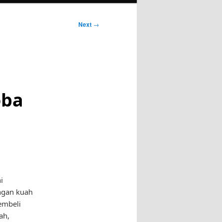
Next
→
oba
i
engan kuah
embeli
ah,