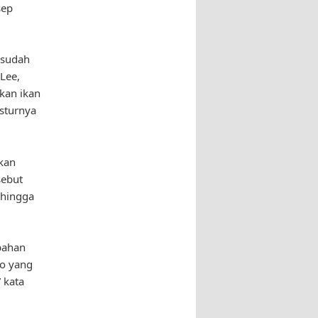
sep
 sudah
Lee,
kan ikan
ksturnya
kan
sebut
 hingga
bahan
ko yang
 kata