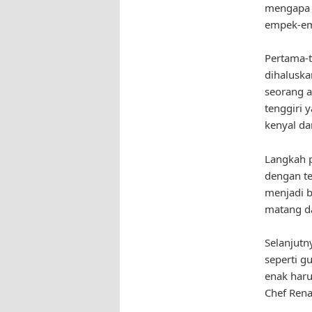
mengapa t
empek-em
Pertama-t
dihaluska
seorang 
tenggiri 
kenyal da
Langkah 
dengan te
menjadi b
matang da
Selanjutn
seperti g
enak haru
Chef Rena