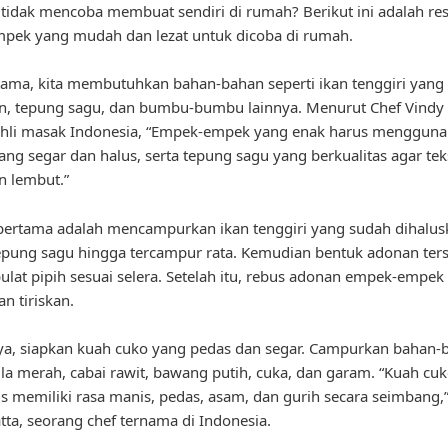
idak mencoba membuat sendiri di rumah? Berikut ini adalah re
pek yang mudah dan lezat untuk dicoba di rumah.
ama, kita membutuhkan bahan-bahan seperti ikan tenggiri yang
n, tepung sagu, dan bumbu-bumbu lainnya. Menurut Chef Vindy 
ahli masak Indonesia, “Empek-empek yang enak harus mengguna
yang segar dan halus, serta tepung sagu yang berkualitas agar te
n lembut.”
pertama adalah mencampurkan ikan tenggiri yang sudah dihalus
pung sagu hingga tercampur rata. Kemudian bentuk adonan ter
ulat pipih sesuai selera. Setelah itu, rebus adonan empek-empek
n tiriskan.
ya, siapkan kuah cuko yang pedas dan segar. Campurkan bahan-
ula merah, cabai rawit, bawang putih, cuka, dan garam. “Kuah cu
s memiliki rasa manis, pedas, asam, dan gurih secara seimbang,”
tta, seorang chef ternama di Indonesia.