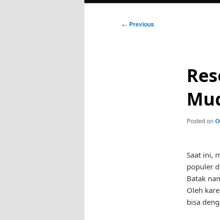
Post
←
Previous
navigation
Res
Mud
Posted on
O
Saat ini,
populer d
Batak nam
Oleh kare
bisa den