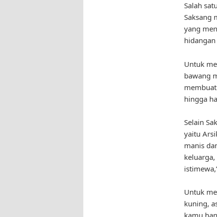
Salah sat
Saksang 
yang men
hidangan 
Untuk me
bawang me
membuatn
hingga h
Selain Sa
yaitu Ars
manis dan
keluarga,
istimewa,
Untuk me
kuning, a
kamu han