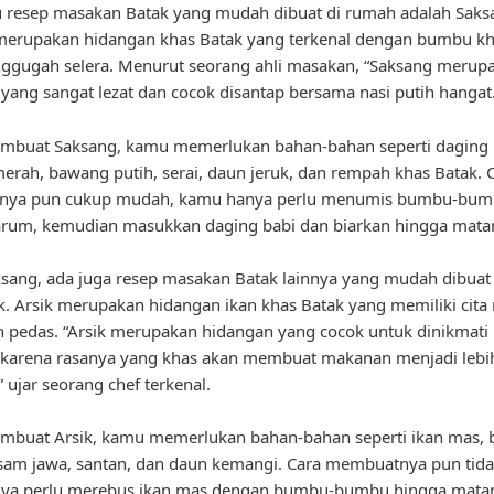
u resep masakan Batak yang mudah dibuat di rumah adalah Saks
merupakan hidangan khas Batak yang terkenal dengan bumbu k
ggugah selera. Menurut seorang ahli masakan, “Saksang merup
yang sangat lezat dan cocok disantap bersama nasi putih hangat.
mbuat Saksang, kamu memerlukan bahan-bahan seperti daging 
rah, bawang putih, serai, daun jeruk, dan rempah khas Batak. 
ya pun cukup mudah, kamu hanya perlu menumis bumbu-bu
arum, kemudian masukkan daging babi dan biarkan hingga mata
ksang, ada juga resep masakan Batak lainnya yang mudah dibuat
ik. Arsik merupakan hidangan ikan khas Batak yang memiliki cita 
 pedas. “Arsik merupakan hidangan yang cocok untuk dinikmati
 karena rasanya yang khas akan membuat makanan menjadi lebi
” ujar seorang chef terkenal.
mbuat Arsik, kamu memerlukan bahan-bahan seperti ikan mas,
sam jawa, santan, dan daun kemangi. Cara membuatnya pun tidak
ya perlu merebus ikan mas dengan bumbu-bumbu hingga mata