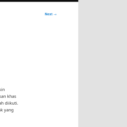
Next
→
kin
kan khas
 diikuti.
ak yang