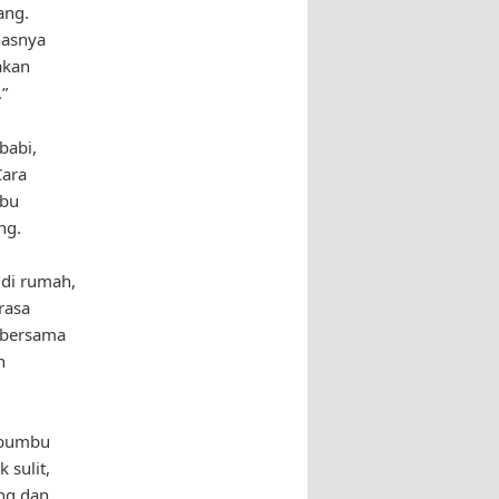
ang.
hasnya
akan
”
babi,
Cara
mbu
ng.
 di rumah,
rasa
 bersama
h
 bumbu
 sulit,
ng dan