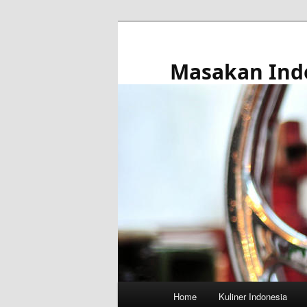
Skip
to
primary
Masakan Ind
content
Main
Home
Kuliner Indonesia
menu