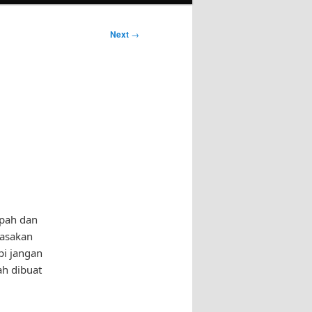
Next
→
mpah dan
masakan
pi jangan
ah dibuat