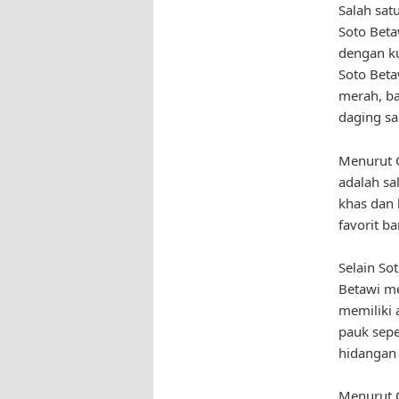
Salah sat
Soto Beta
dengan k
Soto Bet
merah, ba
daging sa
Menurut C
adalah sa
khas dan
favorit b
Selain So
Betawi m
memiliki
pauk sep
hidangan 
Menurut C