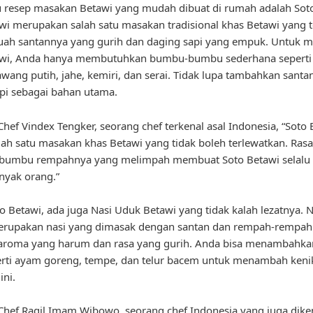
u resep masakan Betawi yang mudah dibuat di rumah adalah Soto
wi merupakan salah satu masakan tradisional khas Betawi yang t
uah santannya yang gurih dan daging sapi yang empuk. Untuk 
awi, Anda hanya membutuhkan bumbu-bumbu sederhana sepert
wang putih, jahe, kemiri, dan serai. Tidak lupa tambahkan santa
pi sebagai bahan utama.
hef Vindex Tengker, seorang chef terkenal asal Indonesia, “Soto 
lah satu masakan khas Betawi yang tidak boleh terlewatkan. Ras
 bumbu rempahnya yang melimpah membuat Soto Betawi selalu
anyak orang.”
to Betawi, ada juga Nasi Uduk Betawi yang tidak kalah lezatnya. 
erupakan nasi yang dimasak dengan santan dan rempah-rempah
 aroma yang harum dan rasa yang gurih. Anda bisa menambahka
erti ayam goreng, tempe, dan telur bacem untuk menambah ken
ini.
hef Ragil Imam Wibowo, seorang chef Indonesia yang juga dike