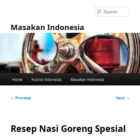
Skip
to
Sear
primary
content
Masakan Indonesia
Main
Home
Kuliner Indonesia
Masakan Indonesia
menu
Post
←
Previous
Next
→
navigation
Resep Nasi Goreng Spesial