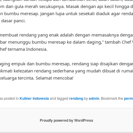
am dan gula merah secukupnya. Masak dengan api kecil hingga 
 bumbu meresap. Jangan lupa untuk sesekali diaduk agar renda
 dasar panci.
 membuat rendang yang enak adalah dengan memasaknya dengan 
abar menunggu bumbu meresap ke dalam daging,” tambah Chef 
chef ternama Indonesia.
aging empuk dan bumbu meresap, rendang siap disajikan dengan
ikmati kelezatan rendang sederhana yang mudah dibuat di ruma
eluarga tercinta. Selamat mencoba!
as posted in
Kuliner Indonesia
and tagged
rendang
by
admin
. Bookmark the
perm
Proudly powered by WordPress