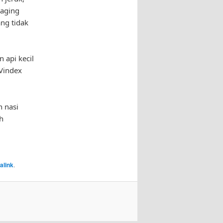
daging
ng tidak
api kecil
Vindex
 nasi
h
alink
.