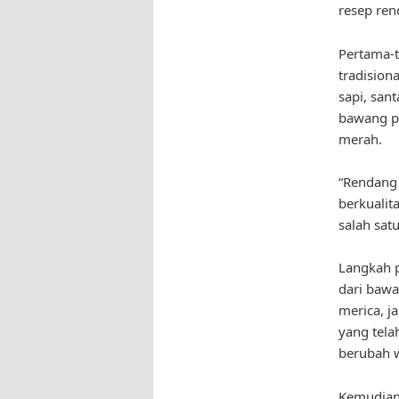
resep ren
Pertama-
tradision
sapi, san
bawang pu
merah.
“Rendang 
berkualit
salah satu
Langkah p
dari bawa
merica, j
yang tela
berubah 
Kemudian,