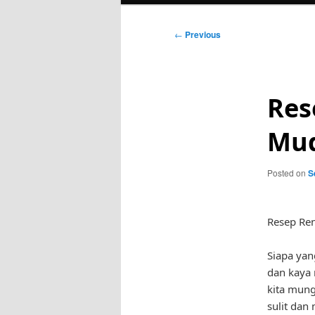
Post
←
Previous
navigation
Res
Mud
Posted on
S
Resep Re
Siapa yan
dan kaya 
kita mun
sulit dan