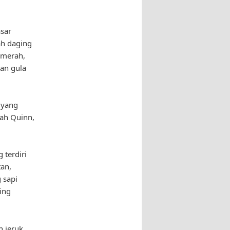
sar
ah daging
g merah,
dan gula
 yang
rah Quinn,
terdiri
tan,
 sapi
ing
 jeruk,