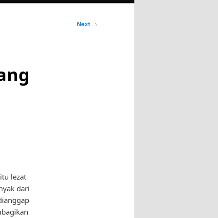
Next
→
ang
tu lezat
nyak dari
dianggap
mbagikan