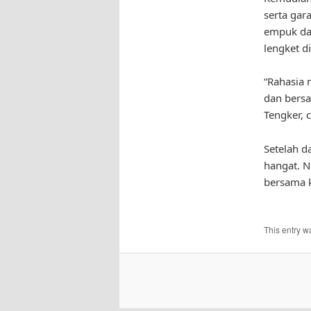
serta gar
empuk dan
lengket di
“Rahasia
dan bers
Tengker, 
Setelah d
hangat. N
bersama k
This entry w