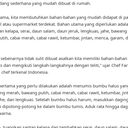
dang sederhana yang mudah dibuat di rumah.
tama, kita membutuhkan bahan-bahan yang mudah didapat di pa
al atau supermarket terdekat. Bahan utama yang diperlukan adal
tan kelapa, serai, daun salam, daun jeruk, lengkuas, jahe, bawan
tih, cabai merah, cabai rawit, ketumbar, jintan, merica, garam, 
sebenarnya tidak sulit dibuat asalkan kita memiliki bahan-bahan
as dan mengikuti langkah-langkahnya dengan teliti,” ujar Chef Fa
 chef terkenal Indonesia.
ertama yang perlu dilakukan adalah menumis bumbu halus yang 
ng merah, bawang putih, cabai merah, cabai rawit, ketumbar, jin
ahe, dan lengkuas. Setelah bumbu halus harum, masukkan daging
h dipotong-potong ke dalam bumbu tumis. Aduk rata hingga dag
warna.
 tuangkan santan kelapa dan tambahkan serai, daun salam, daun