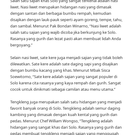
Salah satu sajian khas Solo yang sangat terkenal adalah nasi
liwet. Nasi liwet merupakan hidangan nasi yang dimasak
dengan santan dan berbagai bumbu rempah, kemudian
disajikan dengan lauk-pauk seperti ayam goreng, tempe, tahu,
dan sambal. Menurut Pak Bondan Winarno, “Nasi liwet adalah
salah satu sajian yang wajib dicoba jika berkunjung ke Solo.
Rasanya yang gurih dan lezat pasti akan membuat lidah Anda
bergoyang.”
Selain nasi liwet, sate kere juga menjadi sajian yang tidak boleh
dilewatkan. Sate kere adalah sate daging sapi yang disajikan
dengan bumbu kacang yang khas. Menurut Mbak Sisca
Soewitomo, “Sate kere adalah sajian yang sangat populer di
Solo karena cita rasanya yang kaya rempah dan gurih. Sangat
cocok untuk dinikmati sebagai camilan atau menu utama.”
Tengkleng juga merupakan salah satu hidangan yang menjadi
favorit banyak orang di Solo. Tengkleng adalah semur daging
kambing yang dimasak dengan kuah kental yang gurih dan
pedas. Menurut Chef William Wongso, “Tengkleng adalah
hidangan yang sangat khas dari Solo. Rasanya yang gurih dan
pedas membuat tengkleng menjadi sajian yang menggugah