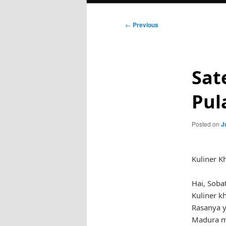
Post
←
Previous
navigation
Sat
Pul
Posted on
J
Kuliner K
Hai, Soba
Kuliner k
Rasanya y
Madura me