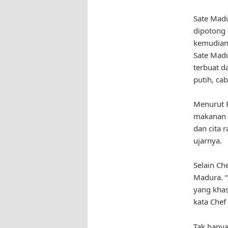
Sate Madu
dipotong 
kemudian
Sate Madu
terbuat d
putih, ca
Menurut P
makanan y
dan cita 
ujarnya.
Selain Ch
Madura. “
yang kha
kata Chef
Tak hanya