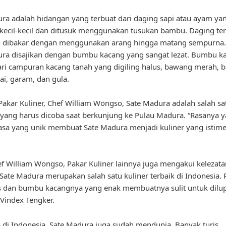
ra adalah hidangan yang terbuat dari daging sapi atau ayam ya
kecil-kecil dan ditusuk menggunakan tusukan bambu. Daging te
 dibakar dengan menggunakan arang hingga matang sempurna. 
ra disajikan dengan bumbu kacang yang sangat lezat. Bumbu ka
ari campuran kacang tanah yang digiling halus, bawang merah,
bai, garam, dan gula.
akar Kuliner, Chef William Wongso, Sate Madura adalah salah sa
ang harus dicoba saat berkunjung ke Pulau Madura. “Rasanya 
rasa yang unik membuat Sate Madura menjadi kuliner yang istim
ef William Wongso, Pakar Kuliner lainnya juga mengakui kelezata
Sate Madura merupakan salah satu kuliner terbaik di Indonesia.
s dan bumbu kacangnya yang enak membuatnya sulit untuk dilup
 Vindex Tengker.
 di Indonesia, Sate Madura juga sudah mendunia. Banyak turis