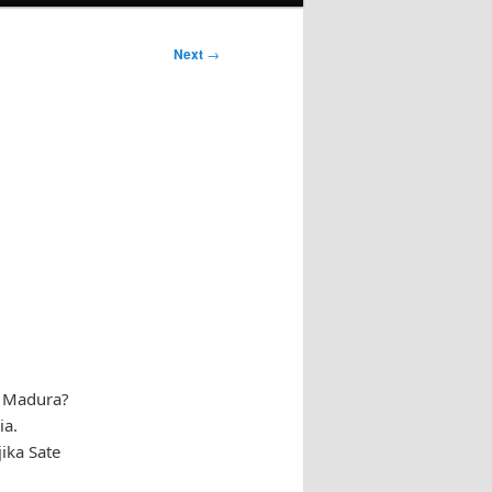
Next
→
e Madura?
ia.
ika Sate