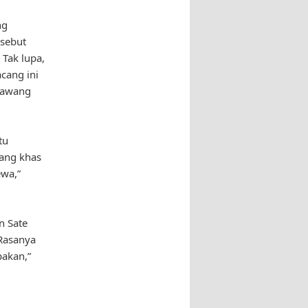
ng
rsebut
Tak lupa,
cang ini
 bawang
tu
yang khas
ewa,”
n Sate
 Rasanya
akan,”