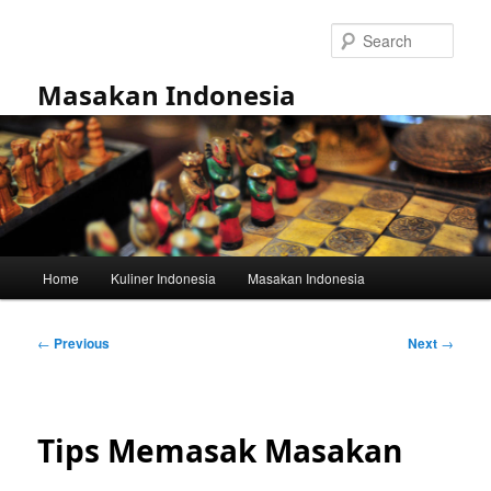
Skip
to
Sear
primary
content
Masakan Indonesia
Main
Home
Kuliner Indonesia
Masakan Indonesia
menu
Post
←
Previous
Next
→
navigation
Tips Memasak Masakan