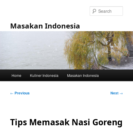
Skip
to
Sear
primary
content
Masakan Indonesia
Main
Home
Kuliner Indonesia
Masakan Indonesia
menu
Post
←
Previous
Next
→
navigation
Tips Memasak Nasi Goreng