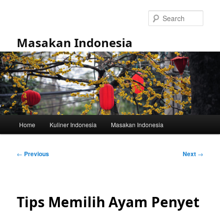
Skip
to
Sear
primary
content
Masakan Indonesia
Main
Home
Kuliner Indonesia
Masakan Indonesia
menu
Post
←
Previous
Next
→
navigation
Tips Memilih Ayam Penyet