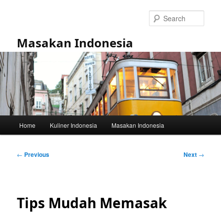
Skip
to
Sear
primary
content
Masakan Indonesia
Main
Home
Kuliner Indonesia
Masakan Indonesia
menu
Post
←
Previous
Next
→
navigation
Tips Mudah Memasak