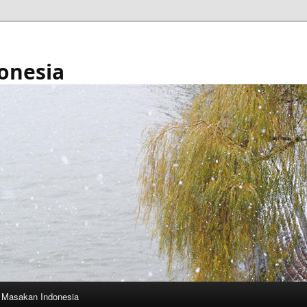
onesia
Masakan Indonesia