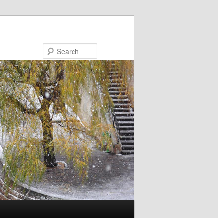
Search