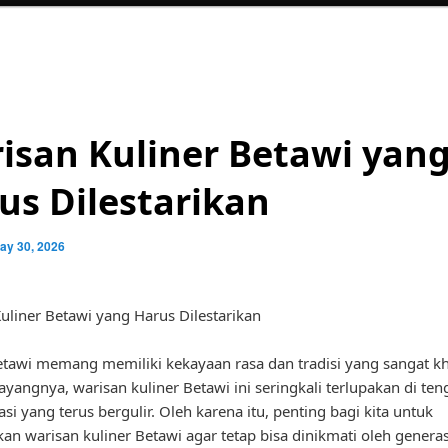
isan Kuliner Betawi yan
us Dilestarikan
ay 30, 2026
uliner Betawi yang Harus Dilestarikan
etawi memang memiliki kekayaan rasa dan tradisi yang sangat kh
yangnya, warisan kuliner Betawi ini seringkali terlupakan di ten
si yang terus bergulir. Oleh karena itu, penting bagi kita untuk
kan warisan kuliner Betawi agar tetap bisa dinikmati oleh generas