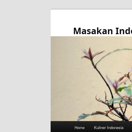
Skip
to
primary
Masakan Ind
content
Main
Home
Kuliner Indonesia
menu