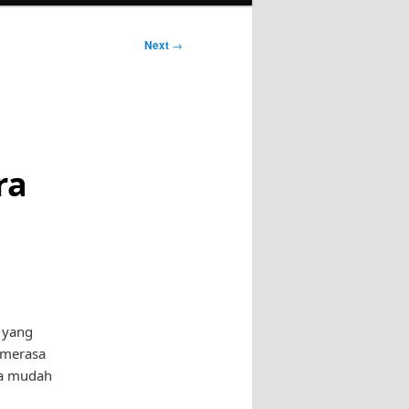
Next
→
ra
 yang
a merasa
ra mudah