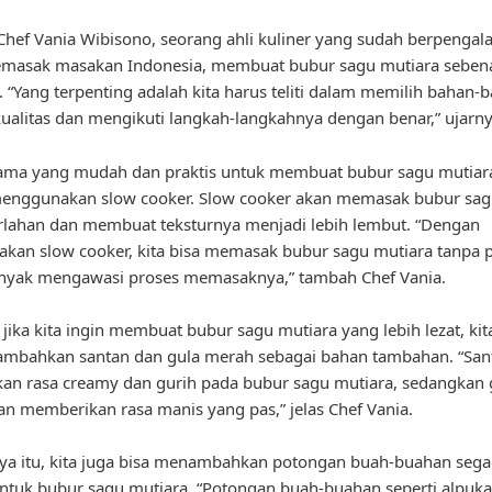
hef Vania Wibisono, seorang ahli kuliner yang sudah berpenga
masak masakan Indonesia, membuat bubur sagu mutiara seben
it. “Yang terpenting adalah kita harus teliti dalam memilih bahan-
ualitas dan mengikuti langkah-langkahnya dengan benar,” ujarny
tama yang mudah dan praktis untuk membuat bubur sagu mutiar
enggunakan slow cooker. Slow cooker akan memasak bubur sag
rlahan dan membuat teksturnya menjadi lebih lembut. “Dengan
an slow cooker, kita bisa memasak bubur sagu mutiara tanpa p
anyak mengawasi proses memasaknya,” tambah Chef Vania.
, jika kita ingin membuat bubur sagu mutiara yang lebih lezat, kit
ambahkan santan dan gula merah sebagai bahan tambahan. “San
n rasa creamy dan gurih pada bubur sagu mutiara, sedangkan 
n memberikan rasa manis yang pas,” jelas Chef Vania.
ya itu, kita juga bisa menambahkan potongan buah-buahan sega
ntuk bubur sagu mutiara. “Potongan buah-buahan seperti alpukat