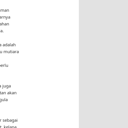
laman
arnya
bahan
a.
a adalah
u mutiara
erlu
a juga
tan akan
gula
r sebagai
, kelapa