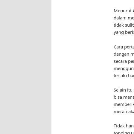
Menurut C
dalam me
tidak sul
yang berk
Cara per
dengan m
secara pe
menggunak
terlalu b
Selain itu
bisa men
memberika
merah aka
Tidak han
topping u