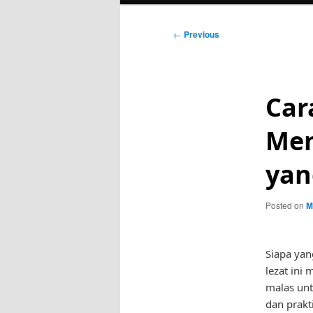
Post
←
Previous
navigation
Car
Mem
yan
Posted on
M
Siapa yan
lezat ini
malas unt
dan prakt