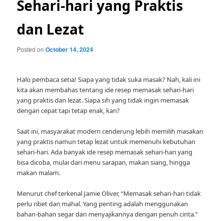
Sehari-hari yang Praktis
dan Lezat
Posted on
October 14, 2024
Halo pembaca setia! Siapa yang tidak suka masak? Nah, kali ini
kita akan membahas tentang ide resep memasak sehari-hari
yang praktis dan lezat. Siapa sih yang tidak ingin memasak
dengan cepat tapi tetap enak, kan?
Saat ini, masyarakat modern cenderung lebih memilih masakan
yang praktis namun tetap lezat untuk memenuhi kebutuhan
sehari-hari. Ada banyak ide resep memasak sehari-hari yang
bisa dicoba, mulai dari menu sarapan, makan siang, hingga
makan malam.
Menurut chef terkenal Jamie Oliver, “Memasak sehari-hari tidak
perlu ribet dan mahal. Yang penting adalah menggunakan
bahan-bahan segar dan menyajikannya dengan penuh cinta.”