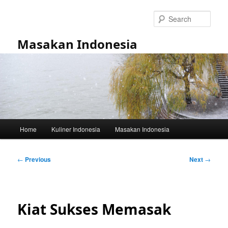
Skip
to
Sear
primary
content
Masakan Indonesia
Main
Home
Kuliner Indonesia
Masakan Indonesia
menu
Post
←
Previous
Next
→
navigation
Kiat Sukses Memasak