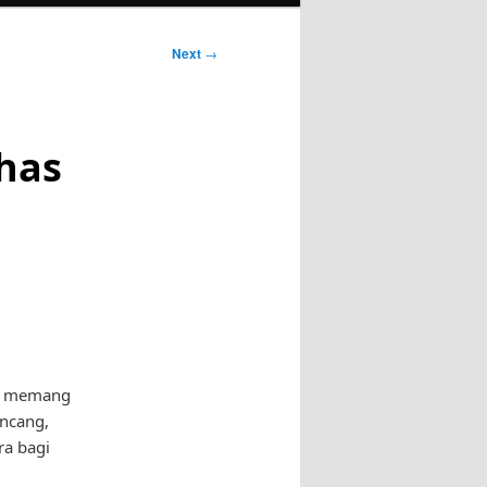
Next
→
has
ni memang
incang,
ra bagi