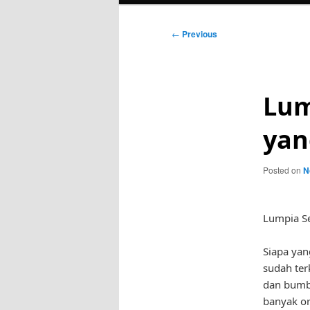
Post
←
Previous
navigation
Lum
yan
Posted on
N
Lumpia S
Siapa yan
sudah ter
dan bumb
banyak o