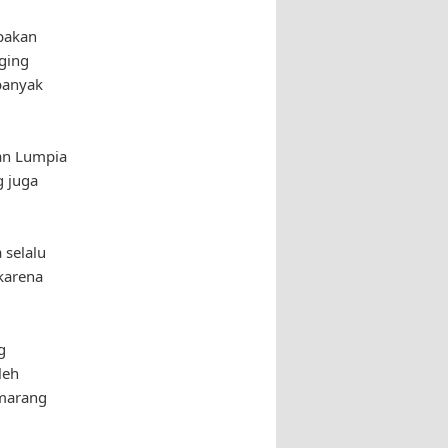
pakan
aging
banyak
kan Lumpia
 juga
 selalu
karena
g
leh
emarang